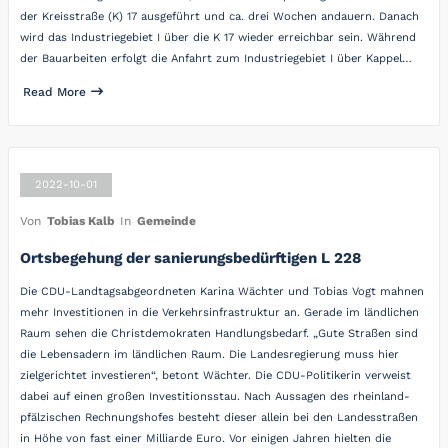
der Kreisstraße (K) 17 ausgeführt und ca. drei Wochen andauern. Danach
wird das Industriegebiet I über die K 17 wieder erreichbar sein. Während
der Bauarbeiten erfolgt die Anfahrt zum Industriegebiet I über Kappel…
Read More
2022-10-01
Von
Tobias Kalb
In
Gemeinde
Ortsbegehung der sanierungsbedürftigen L 228
Die CDU-Landtagsabgeordneten Karina Wächter und Tobias Vogt mahnen
mehr Investitionen in die Verkehrsinfrastruktur an. Gerade im ländlichen
Raum sehen die Christdemokraten Handlungsbedarf. „Gute Straßen sind
die Lebensadern im ländlichen Raum. Die Landesregierung muss hier
zielgerichtet investieren“, betont Wächter. Die CDU-Politikerin verweist
dabei auf einen großen Investitionsstau. Nach Aussagen des rheinland-
pfälzischen Rechnungshofes besteht dieser allein bei den Landesstraßen
in Höhe von fast einer Milliarde Euro. Vor einigen Jahren hielten die