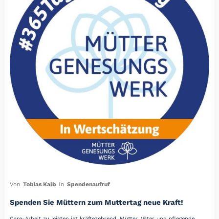
Von
Tobias Kalb
In
Spendenaufruf
Spenden Sie Müttern zum Muttertag neue Kraft!
Care-Arbeit zu leisten ist kräftezehrend. Mütter, Väter und pflegende