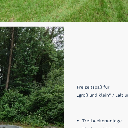
Freizeitspaß für
„groß und klein“ / „alt 
Tretbeckenanlage