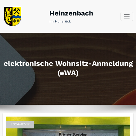
Zum
Inhalt
Heinzenbach
springen
im Hunsrück
elektronische Wohnsitz-Anmeldung
(eWA)
2024-07-17