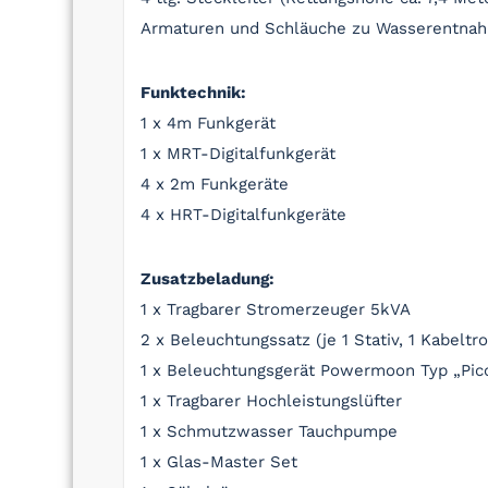
Armaturen und Schläuche zu Wasserentna
Funktechnik:
1 x 4m Funkgerät
1 x MRT-Digitalfunkgerät
4 x 2m Funkgeräte
4 x HRT-Digitalfunkgeräte
Zusatzbeladung:
1 x Tragbarer Stromerzeuger 5kVA
2 x Beleuchtungssatz (je 1 Stativ, 1 Kabelt
1 x Beleuchtungsgerät Powermoon Typ „Pic
1 x Tragbarer Hochleistungslüfter
1 x Schmutzwasser Tauchpumpe
1 x Glas-Master Set