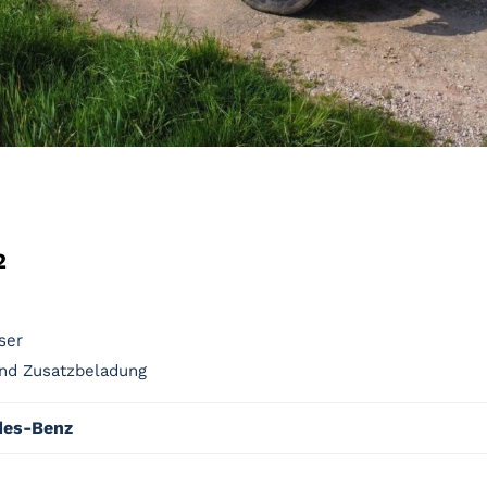
2
ser
nd Zusatzbeladung
des-Benz