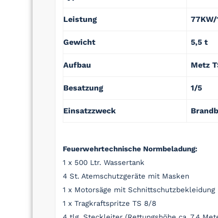
Leistung
77KW/1
Gewicht
5,5 t
Aufbau
Metz 
Besatzung
1/5
Einsatzzweck
Brandb
Feuerwehrtechnische Normbeladung:
1 x 500 Ltr. Wassertank
4 St. Atemschutzgeräte mit Masken
1 x Motorsäge mit Schnittschutzbekleidung
1 x Tragkraftspritze TS 8/8
4 tlg. Steckleiter (Rettungshöhe ca. 7,4 M