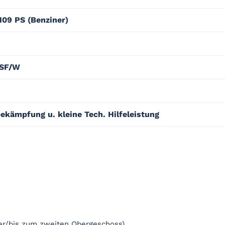
09 PS (Benziner)
TSF/W
ekämpfung u. kleine Tech. Hilfeleistung
eter/bis zum zweiten Obergeschoss)