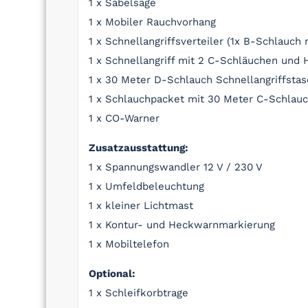
1 x Säbelsäge
1 x Mobiler Rauchvorhang
1 x Schnellangriffsverteiler (1x B-Schlauch m
1 x Schnellangriff mit 2 C-Schläuchen und 
1 x 30 Meter D-Schlauch Schnellangriffstas
1 x Schlauchpacket mit 30 Meter C-Schlauc
1 x CO-Warner
Zusatzausstattung:
1 x Spannungswandler 12 V / 230 V
1 x Umfeldbeleuchtung
1 x kleiner Lichtmast
1 x Kontur- und Heckwarnmarkierung
1 x Mobiltelefon
Optional:
1 x Schleifkorbtrage