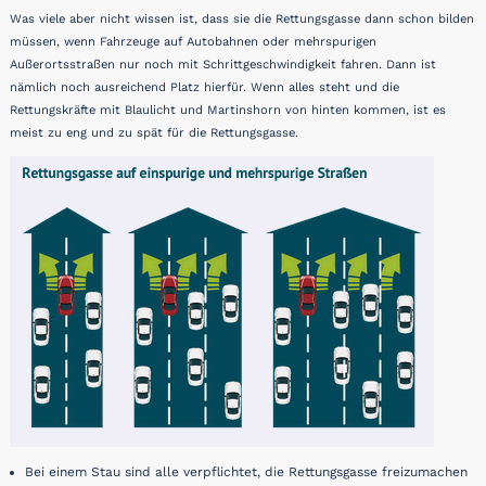
Was viele aber nicht wissen ist, dass sie die Rettungsgasse dann schon bilden
müssen, wenn Fahrzeuge auf Autobahnen oder mehrspurigen
Außerortsstraßen nur noch mit Schrittgeschwindigkeit fahren. Dann ist
nämlich noch ausreichend Platz hierfür. Wenn alles steht und die
Rettungskräfte mit Blaulicht und Martinshorn von hinten kommen, ist es
meist zu eng und zu spät für die Rettungsgasse.
Bei einem Stau sind alle verpflichtet, die Rettungsgasse freizumachen