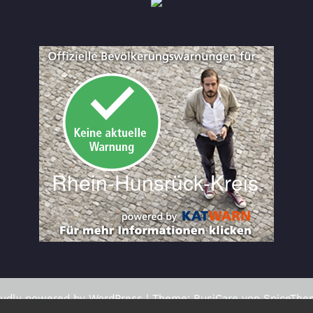
oudly powered by
WordPress
| Theme:
BusiCare
von
SpiceThe